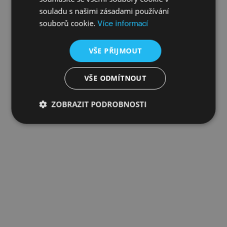
souladu s našimi zásadami používání
souborů cookie.
Více informací
VŠE PŘIJMOUT
VŠE ODMÍTNOUT
ZOBRAZIT PODROBNOSTI
Nezbytně
Výkonové
Soubory
nutné
soubory
cílení
soubory
Funkční soubory
Nezařazené
soubory