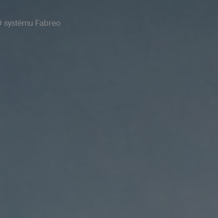
 systému Fabreo