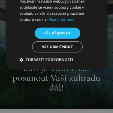
Používáním našich webových stránek
souhlasíte se všemi soubory cookie v
souladu s našimi zásadami používání
souborů cookie.
Více informací
VŠE PŘIJMOUT
VŠE ODMÍTNOUT
ZOBRAZIT PODROBNOSTI
TIPY A TRENDY
Jaro je ideální čas
Nezbytně
Výkonové
Soubory
nutné
soubory
cílení
posunout Vaši zahradu
soubory
dál!
Funkční soubory
Nezařazené
soubory