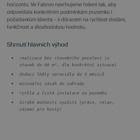
bylo 
horizontu. Ve Fabreo navrhujeme řešení tak, aby
podáv
platné
odpovídala konkrétním podmínkám pozemku i
o použ
požadavkům klienta – s důrazem na rychlost dodání,
jejich
webov
funkčnost a dlouhodobou hodnotu.
stránek
VISITOR_PRIVACY_METADATA
5
Tento 
YouTube
.youtube.com
měsíců
cookie 
Shrnutí hlavních výhod
4
k uklá
týdny
souhla
uživate
realizace bez stavebního povolení (u
volby
soukro
staveb do 40 m², dle konkrétní situace)
jejich
interak
dodací lhůty zpravidla do 3 měsíců
webem
Zazna
minimální zásah do zahrady
údaje 
souhla
rychlá a čistá instalace na pozemku
návště
různým
široké možnosti využití (práce, relax,
zásada
ochran
zázemí pro hosty)
osobní
údajů 
nastav
které za
že jejic
prefer
budou