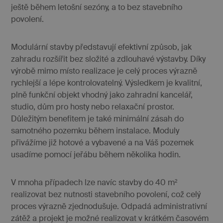
cookie
ještě během letošní sezóny, a to bez stavebního
návště
Je nut
povolení.
banne
cookie
Cookie
Script
Modulární stavby představují efektivní způsob, jak
fungov
správn
zahradu rozšířit bez složité a zdlouhavé výstavby. Díky
výrobě mimo místo realizace je celý proces výrazně
Zásady
udid
.fabreo.cz
4
Tento 
týdny
se pou
ochrany osobních údajů Google
rychlejší a lépe kontrolovatelný. Výsledkem je kvalitní,
2 dny
jedine
identif
plně funkční objekt vhodný jako zahradní kancelář,
zařízen
studio, dům pro hosty nebo relaxační prostor.
mají př
webov
Důležitým benefitem je také minimální zásah do
stránce
sledov
samotného pozemku během instalace. Moduly
použív
přivážíme již hotové a vybavené a na Váš pozemek
zlepšil
uživat
usadíme pomocí jeřábu během několika hodin.
zkušen
__cf_bm
29
Tento 
Cloudflare Inc.
.vimeo.com
minut
cookie
V mnoha případech lze navíc stavby do 40 m²
50
použív
sekund
rozliše
realizovat bez nutnosti stavebního povolení, což celý
lidmi a
roboty.
proces výrazně zjednodušuje. Odpadá administrativní
pro w
zátěž a projekt je možné realizovat v krátkém časovém
přínos