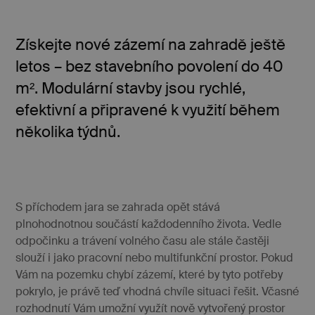
Získejte nové zázemí na zahradě ještě
letos – bez stavebního povolení do 40
Nezbytně nutné soubory
Výkonové soubory
m². Modulární stavby jsou rychlé,
Soubory cílení
Funkční soubory
efektivní a připravené k využití během
Nezařazené soubory
několika týdnů.
Nezbytně nutné soubory cookie umožňují základní
funkce webových stránek, jako je přihlášení
uživatele a správa účtu. Webové stránky nelze bez
nezbytně nutných souborů cookie správně používat.
Poskytovatel
/
Název
Vyprší
Popis
Doména
S příchodem jara se zahrada opět stává
CookieScriptConsent
4
Tento 
CookieScript
plnohodnotnou součástí každodenního života. Vedle
www.fabreo.cz
týdny
cookie
2 dny
použív
odpočinku a trávení volného času ale stále častěji
služba
slouží i jako pracovní nebo multifunkční prostor. Pokud
Cookie
Script
Vám na pozemku chybí zázemí, které by tyto potřeby
zapama
předvo
pokrylo, je právě teď vhodná chvíle situaci řešit. Včasné
souhla
rozhodnutí Vám umožní využít nově vytvořený prostor
soubo